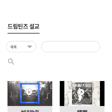
드림틴즈 설교
눈이 뜨이는 맛!
부활재판