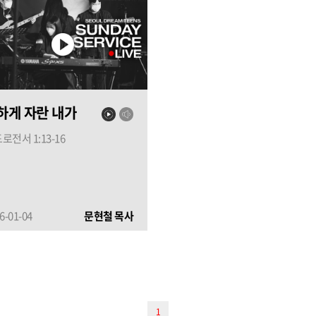
하게 자란 내가
로전서 1:13-16
6-01-04
문현철 목사
1