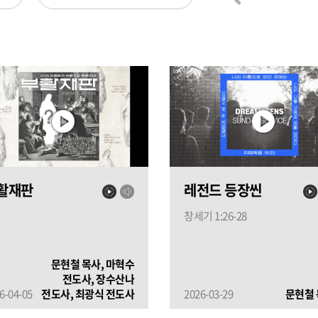
활재판
레전드 등장씬
창세기 1:26-28
문현철 목사, 마혁수
전도사, 장수산나
6-04-05
전도사, 최광식 전도사
2026-03-29
문현철