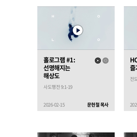
홀로그램 #1:
HO
선명해지는
즐
해상도
전도
사도행전 9:1-19
2026-02-15
문현철 목사
202