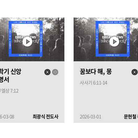
학기 신앙
꿈보다 해, 몽
명서
사사기 6:11-14
엘상 7:12
6-03-08
최광식 전도사
2026-03-01
문현철