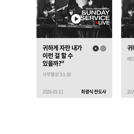
귀하게 자란 내가
귀
이런 걸 할 수
베드
있을까?"
사무엘상 3:1-10
2026-01-11
최광식 전도사
202