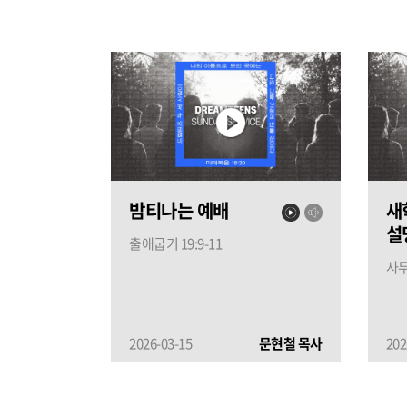
밤티나는 예배
새
설
출애굽기 19:9-11
사무
2026-03-15
문현철 목사
202