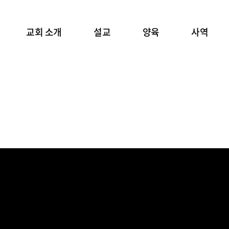
교회 소개
설교
양육
사역