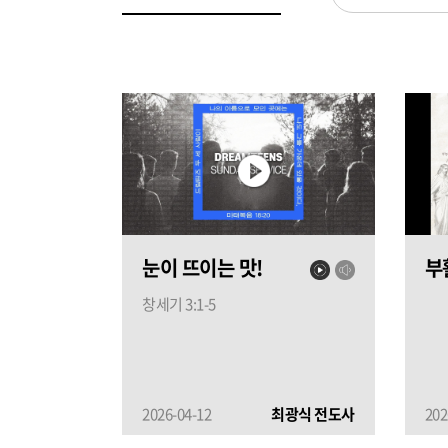
눈이 뜨이는 맛!
부
창세기 3:1-5
2026-04-12
최광식 전도사
202