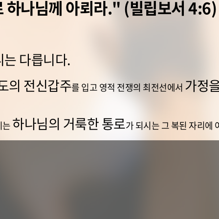
하나님께 아뢰라." (빌립보서 4:6)
니는 다릅니다.
도의 전신갑주
가정을
를 입고 영적 전쟁의 최전선에서
하나님의 거룩한 통로
키는
가 되시는 그 복된 자리에