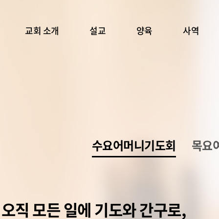
교회 소개
설교
양육
사역
수요어머니기도회
목요
 오직 모든 일에 기도와 간구로,