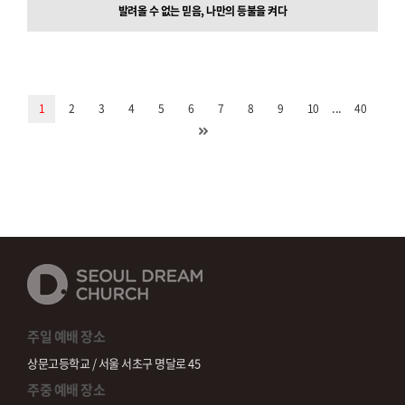
발려올 수 없는 믿음, 나만의 등불을 켜다
...
1
2
3
4
5
6
7
8
9
10
40
주일 예배 장소
상문고등학교 / 서울 서초구 명달로 45
주중 예배 장소