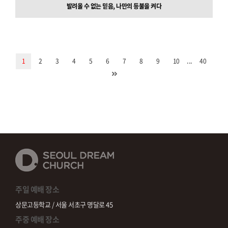
발려올 수 없는 믿음, 나만의 등불을 켜다
...
1
2
3
4
5
6
7
8
9
10
40
주일 예배 장소
상문고등학교 / 서울 서초구 명달로 45
주중 예배 장소