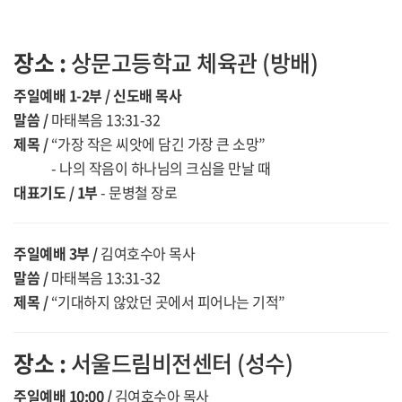
장소 :
상문고등학교 체육관 (방배)
주일예배 1-2부 / 신도배 목사
말씀 /
마태복음 13:31-32
제목 /
“가장 작은 씨앗에 담긴 가장 큰 소망”
- 나의 작음이 하나님의 크심을 만날 때
대표기도 / 1부
- 문병철 장로
주일예배 3부 /
김여호수아 목사
말씀 /
마태복음 13:31-32
제목 /
“기대하지 않았던 곳에서 피어나는 기적”
장소 :
서울드림비전센터 (성수)
주일예배 10:00 /
김여호수아 목사