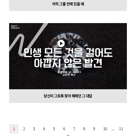
아직 그물 안에 있을 때
당신이 그토록 찾아 헤매던 그 대답
...
1
2
3
4
5
6
7
8
9
10
11