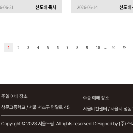
6-06-21
신도배 목사
2026-06-14
신도배 
...
1
2
3
4
5
6
7
8
9
10
40
주일 예배 장소
주중 예배 장소
상문고등학교 / 서울 서초구 명달로 45
서울비전센터 / 서울시 성동구
(주) 
Copyright © 2023 서울드림. All rights reserved. Designed by