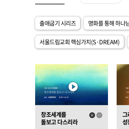
출애굽기 시리즈
명화를 통해 하나
서울드림교회 핵심가치(S·DREAM)
창조세계를
그
돌보고 다스리라
성